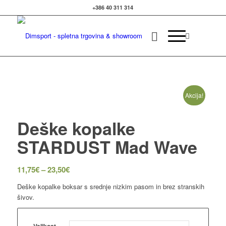
+386 40 311 314
Izvedite več
OK, sprejmi piškotke.
Akcija!
Deške kopalke
STARDUST Mad Wave
11,75
€
–
23,50
€
Deške kopalke boksar s srednje nizkim pasom in brez stranskih
šivov.