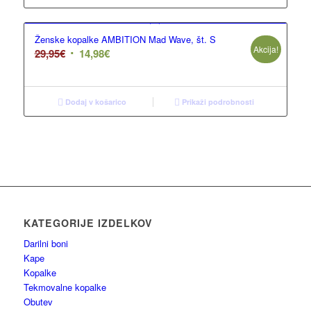
Ženske kopalke AMBITION Mad Wave, št. S
Akcija!
29,95
€
14,98
€
Dodaj v košarico
Prikaži podrobnosti
KATEGORIJE IZDELKOV
Darilni boni
Kape
Kopalke
Tekmovalne kopalke
Obutev