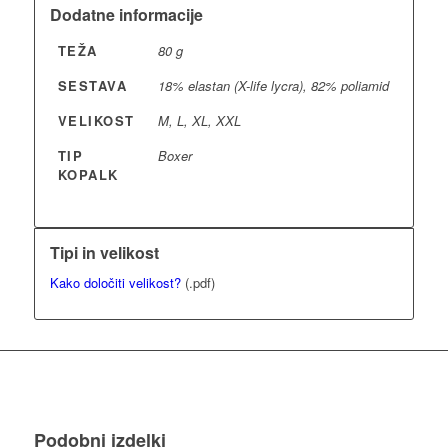
Dodatne informacije
TEŽA
80 g
SESTAVA
18% elastan (X-life lycra), 82% poliamid
VELIKOST
M, L, XL, XXL
TIP
Boxer
KOPALK
Tipi in velikost
Kako določiti velikost?
(.pdf)
Podobni izdelki