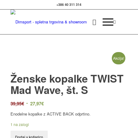
+386 40 311 314
Izvedite več
OK, sprejmi piškotke.
Akcija!
Ženske kopalke TWIST
Mad Wave, št. S
39,95
€
27,97
€
Enodelne kopalke z ACTIVE BACK odprtino.
1 na zalogi
Dodaj v košarico