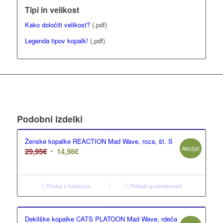
Tipi in velikost
Kako določiti velikost?
(.pdf)
Legenda tipov kopalk!
(.pdf)
Podobni izdelki
Ženske kopalke REACTION Mad Wave, roza, št. S
Akcija!
29,95
€
14,98
€
Dodaj v košarico
Prikaži podrobnosti
Dekliške kopalke CATS PLATOON Mad Wave, rdeča