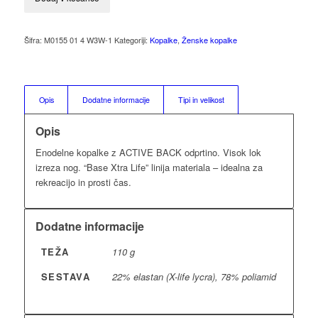
Šifra:
M0155 01 4 W3W-1
Kategoriji:
Kopalke
,
Ženske kopalke
Opis
Dodatne informacije
Tipi in velikost
Opis
Enodelne kopalke z ACTIVE BACK odprtino. Visok lok
izreza nog. “Base Xtra Life” linija materiala – idealna za
rekreacijo in prosti čas.
Dodatne informacije
TEŽA
110 g
SESTAVA
22% elastan (X-life lycra), 78% poliamid