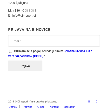
1000 Ljubljana
M: +386 40 311 314
E: info@dimsport.si
PRIJAVA NA E-NOVICE
Strinjam se s pogoji opredeljenimi v
Splošna uredba EU o
varstvu podatkov (GDPR)
*
2019 © Dimsport - Vse pravice pridržane.
Domov
Trgovina
O nas
Kontakt
Moj račun