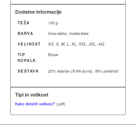
Dodatne informacije
TEŽA
130 g
BARVA
črna-rdeča, modra-bela
VELIKOST
XS, S, M, L, XL, XXL, 3XL, 4XL
TIP
Boxer
KOPALK
SESTAVA
22% elastan (X-life lycra), 78% poliamid
Tipi in velikost
Kako določiti velikost?
(.pdf)