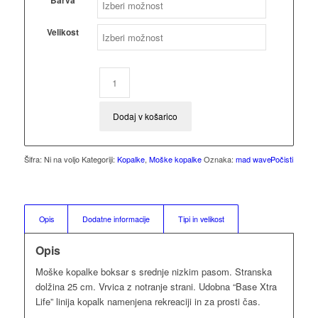
Barva
Velikost
Dodaj v košarico
Šifra:
Ni na voljo
Kategoriji:
Kopalke
,
Moške kopalke
Oznaka:
mad wave
Počisti
Opis
Dodatne informacije
Tipi in velikost
Opis
Moške kopalke boksar s srednje nizkim pasom. Stranska
dolžina 25 cm. Vrvica z notranje strani. Udobna “Base Xtra
Life” linija kopalk namenjena rekreaciji in za prosti čas.