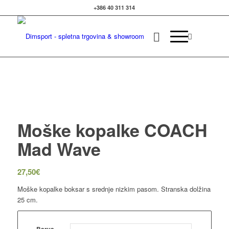
+386 40 311 314
Izvedite več
OK, sprejmi piškotke.
Moške kopalke COACH
Mad Wave
27,50
€
Moške kopalke boksar s srednje nizkim pasom. Stranska dolžina
25 cm.