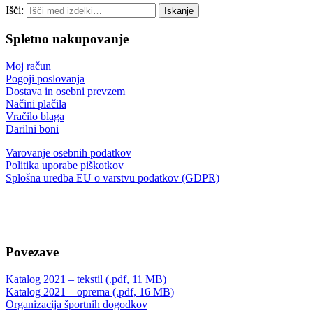
Išči:
Iskanje
Spletno nakupovanje
Moj račun
Pogoji poslovanja
Dostava in osebni prevzem
Načini plačila
Vračilo blaga
Darilni boni
Varovanje osebnih podatkov
Politika uporabe piškotkov
Splošna uredba EU o varstvu podatkov (GDPR)
Povezave
Katalog 2021 – tekstil (.pdf, 11 MB)
Katalog 2021 – oprema (.pdf, 16 MB)
Organizacija športnih dogodkov