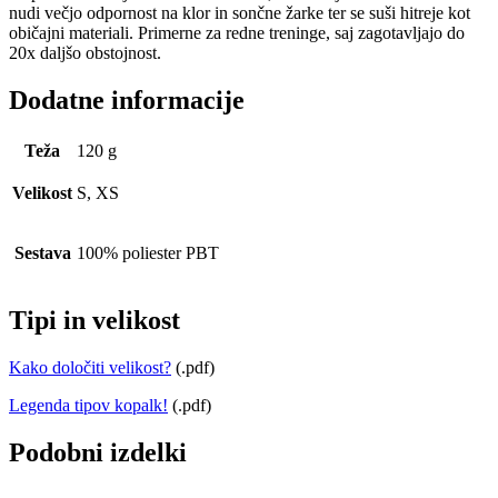
nudi večjo odpornost na klor in sončne žarke ter se suši hitreje kot
običajni materiali. Primerne za redne treninge, saj zagotavljajo do
20x daljšo obstojnost.
Dodatne informacije
Teža
120 g
Velikost
S, XS
Sestava
100% poliester PBT
Tipi in velikost
Kako določiti velikost?
(.pdf)
Legenda tipov kopalk!
(.pdf)
Podobni izdelki