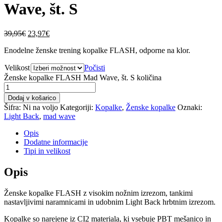
Wave, št. S
39,95
€
23,97
€
Enodelne ženske trening kopalke FLASH, odporne na klor.
Velikost
Počisti
Ženske kopalke FLASH Mad Wave, št. S količina
Dodaj v košarico
Šifra:
Ni na voljo
Kategoriji:
Kopalke
,
Ženske kopalke
Oznaki:
Light Back
,
mad wave
Opis
Dodatne informacije
Tipi in velikost
Opis
Ženske kopalke FLASH z visokim nožnim izrezom, tankimi
nastavljivimi naramnicami in udobnim Light Back hrbtnim izrezom.
Kopalke so narejene iz CI2 materiala, ki vsebuje PBT mešanico in