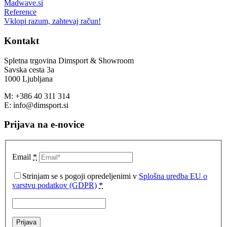
Madwave.si
Reference
Vklopi razum, zahtevaj račun!
Kontakt
Spletna trgovina Dimsport & Showroom
Savska cesta 3a
1000 Ljubljana
M: +386 40 311 314
E: info@dimsport.si
Prijava na e-novice
Email
*
Strinjam se s pogoji opredeljenimi v
Splošna uredba EU o
varstvu podatkov (GDPR)
*