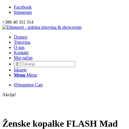
Facebook
Izvedite več
OK, sprejmi piškotke.
Instagram
+386 40 311 314
Domov
Trgovina
O nas
Kontakt
Moj račun
Iskanje
Menu
Menu
0
Shopping Cart
Akcija!
Ženske kopalke FLASH Mad