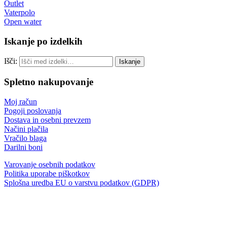
Outlet
Vaterpolo
Open water
Iskanje po izdelkih
Išči:
Iskanje
Spletno nakupovanje
Moj račun
Pogoji poslovanja
Dostava in osebni prevzem
Načini plačila
Vračilo blaga
Darilni boni
Varovanje osebnih podatkov
Politika uporabe piškotkov
Splošna uredba EU o varstvu podatkov (GDPR)