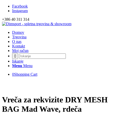
Facebook
Izvedite več
OK, sprejmi piškotke.
Instagram
+386 40 311 314
Domov
Trgovina
O nas
Kontakt
Moj račun
Iskanje
Menu
Menu
0
Shopping Cart
Vreča za rekvizite DRY MESH
BAG Mad Wave, rdeča