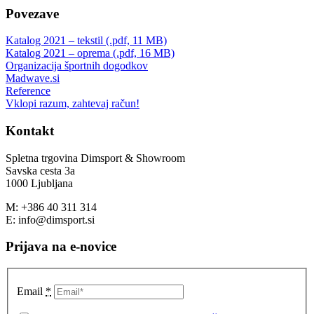
Povezave
Katalog 2021 – tekstil (.pdf, 11 MB)
Katalog 2021 – oprema (.pdf, 16 MB)
Organizacija športnih dogodkov
Madwave.si
Reference
Vklopi razum, zahtevaj račun!
Kontakt
Spletna trgovina Dimsport & Showroom
Savska cesta 3a
1000 Ljubljana
M: +386 40 311 314
E: info@dimsport.si
Prijava na e-novice
Email
*