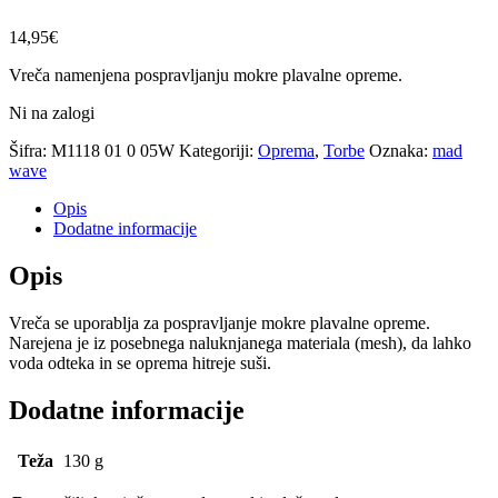
14,95
€
Vreča namenjena pospravljanju mokre plavalne opreme.
Ni na zalogi
Šifra:
M1118 01 0 05W
Kategoriji:
Oprema
,
Torbe
Oznaka:
mad
wave
Opis
Dodatne informacije
Opis
Vreča se uporablja za pospravljanje mokre plavalne opreme.
Narejena je iz posebnega naluknjanega materiala (mesh), da lahko
voda odteka in se oprema hitreje suši.
Dodatne informacije
Teža
130 g