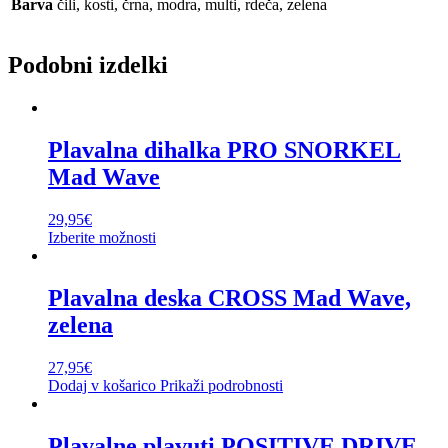
Barva
čili, kosti, črna, modra, multi, rdeča, zelena
Podobni izdelki
Plavalna dihalka PRO SNORKEL
Mad Wave
29,95
€
Izberite možnosti
Plavalna deska CROSS Mad Wave,
zelena
27,95
€
Dodaj v košarico
Prikaži podrobnosti
Plavalne plavuti POSITIVE DRIVE