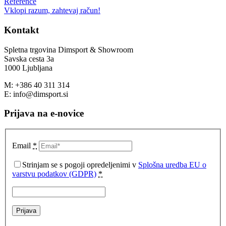
Reference
Vklopi razum, zahtevaj račun!
Kontakt
Spletna trgovina Dimsport & Showroom
Savska cesta 3a
1000 Ljubljana
M: +386 40 311 314
E: info@dimsport.si
Prijava na e-novice
Email
*
Strinjam se s pogoji opredeljenimi v
Splošna uredba EU o
varstvu podatkov (GDPR)
*