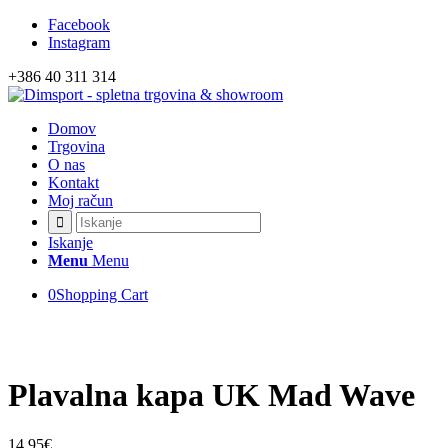
Facebook
Izvedite več
OK, sprejmi piškotke.
Instagram
+386 40 311 314
Domov
Trgovina
O nas
Kontakt
Moj račun
Iskanje
Menu
Menu
0
Shopping Cart
Plavalna kapa UK Mad Wave
14,95
€