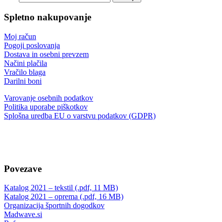
Spletno nakupovanje
Moj račun
Pogoji poslovanja
Dostava in osebni prevzem
Načini plačila
Vračilo blaga
Darilni boni
Varovanje osebnih podatkov
Politika uporabe piškotkov
Splošna uredba EU o varstvu podatkov (GDPR)
Povezave
Katalog 2021 – tekstil (.pdf, 11 MB)
Katalog 2021 – oprema (.pdf, 16 MB)
Organizacija športnih dogodkov
Madwave.si