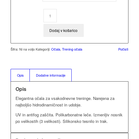
Dodaj v košarico
Šifra:
Ni na voljo
Kategoriji:
Očala
,
Trening očala
Počisti
Opis
Dodatne informacije
Opis
Elegantna očala za vsakodnevne treninge. Narejena za
najboljšo hidrodinamičnost in udobje.
UV in antifog zaščita. Polikarbonatne leče. Izmenljiv nosnik
po velikostih (3 velikosti). Silikonsko tesnilo in trak.