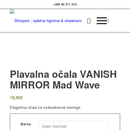
+386 40 311 314
Izvedite več
OK, sprejmi piškotke.
Plavalna očala VANISH
MIRROR Mad Wave
19,95
€
Elegantna očala za vsakodnevne treninge.
Barva