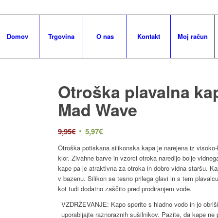
Izvedite več
OK, sprejmi piškotke.
Domov
Trgovina
O nas
Kontakt
Moj račun
Otroška plavalna 
Mad Wave
9,95
€
5,97
€
Otroška potiskana silikonska kapa je narejena iz visoko
klor. Živahne barve in vzorci otroka naredijo bolje vidne
kape pa je atraktivna za otroka in dobro vidna staršu. 
v bazenu. Silikon se tesno prilega glavi in s tem plavalc
kot tudi dodatno zaščito pred prodiranjem vode.
VZDRŽEVANJE: Kapo sperite s hladno vodo in jo obriši
uporabljajte raznoraznih sušilnikov. Pazite, da kape ne 