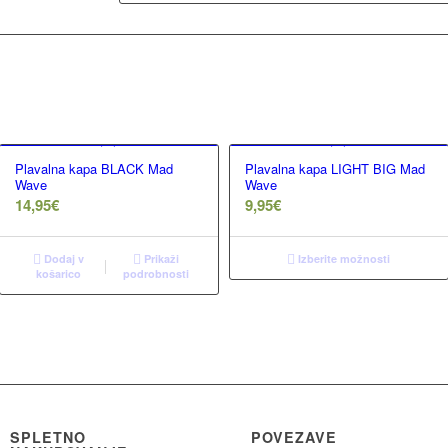
Plavalna kapa BLACK Mad
Plavalna kapa LIGHT BIG Mad
Wave
Wave
14,95
€
9,95
€
Dodaj v
Prikaži
Izberite možnosti
košarico
podrobnosti
SPLETNO
POVEZAVE