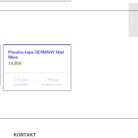
Plavalna kapa GERMANY Mad
Wave
14,95
€
Dodaj v
Prikaži
košarico
podrobnosti
KONTAKT