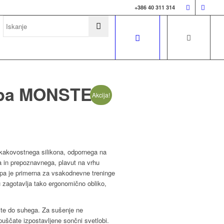
+386 40 311 314
kapa MONSTER
Akcija!
-kakovostnega silikona, odpornega na
ga in prepoznavnega, plavut na vrhu
Kapa je primerna za vsakodnevne treninge
u zagotavlja tako ergonomično obliko,
te do suhega. Za sušenje ne
puščate izpostavljene sončni svetlobi.