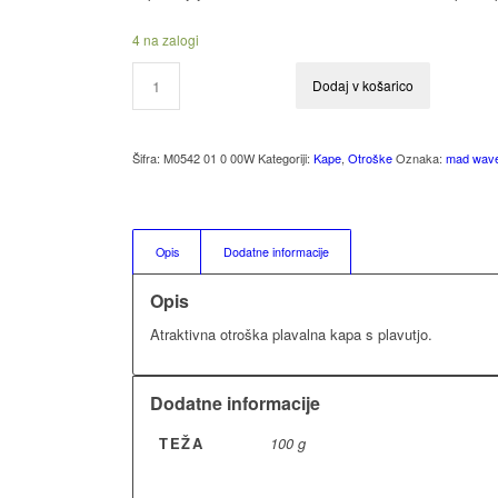
4 na zalogi
Dodaj v košarico
Šifra:
M0542 01 0 00W
Kategoriji:
Kape
,
Otroške
Oznaka:
mad wav
Opis
Dodatne informacije
Opis
Atraktivna otroška plavalna kapa s plavutjo.
Dodatne informacije
TEŽA
100 g