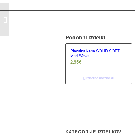
Plavalne lopatke
FREESTYLE Mad
Wave
Podobni izdelki
Plavalna kapa SOLID SOFT
Mad Wave
2,95
€
Izberite možnosti
KATEGORIJE IZDELKOV