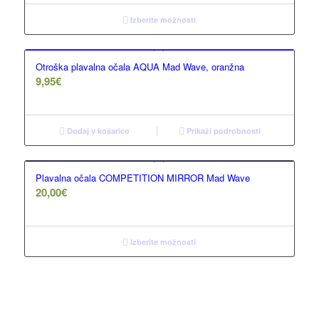
Izberite možnosti
Otroška plavalna očala AQUA Mad Wave, oranžna
9,95
€
Dodaj v košarico
Prikaži podrobnosti
Plavalna očala COMPETITION MIRROR Mad Wave
20,00
€
Izberite možnosti