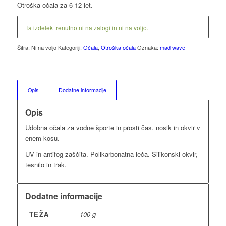
Otroška očala za 6-12 let.
Ta izdelek trenutno ni na zalogi in ni na voljo.
Šifra:
Ni na voljo
Kategoriji:
Očala
,
Otroška očala
Oznaka:
mad wave
Opis
Dodatne informacije
Opis
Udobna očala za vodne športe in prosti čas. nosik in okvir v
enem kosu.
UV in antifog zaščita. Polikarbonatna leča. Silikonski okvir,
tesnilo in trak.
Dodatne informacije
TEŽA
100 g