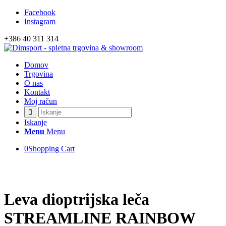
Facebook
Izvedite več
OK, sprejmi piškotke.
Instagram
+386 40 311 314
Domov
Trgovina
O nas
Kontakt
Moj račun
Iskanje
Menu
Menu
0
Shopping Cart
Leva dioptrijska leča
STREAMLINE RAINBOW