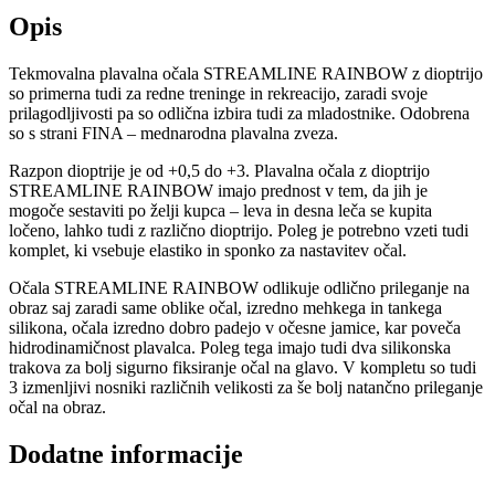
Opis
Tekmovalna plavalna očala STREAMLINE RAINBOW z dioptrijo
so primerna tudi za redne treninge in rekreacijo, zaradi svoje
prilagodljivosti pa so odlična izbira tudi za mladostnike. Odobrena
so s strani FINA – mednarodna plavalna zveza.
Razpon dioptrije je od +0,5 do +3. Plavalna očala z dioptrijo
STREAMLINE RAINBOW imajo prednost v tem, da jih je
mogoče sestaviti po želji kupca – leva in desna leča se kupita
ločeno, lahko tudi z različno dioptrijo. Poleg je potrebno vzeti tudi
komplet, ki vsebuje elastiko in sponko za nastavitev očal.
Očala STREAMLINE RAINBOW odlikuje odlično prileganje na
obraz saj zaradi same oblike očal, izredno mehkega in tankega
silikona, očala izredno dobro padejo v očesne jamice, kar poveča
hidrodinamičnost plavalca. Poleg tega imajo tudi dva silikonska
trakova za bolj sigurno fiksiranje očal na glavo. V kompletu so tudi
3 izmenljivi nosniki različnih velikosti za še bolj natančno prileganje
očal na obraz.
Dodatne informacije