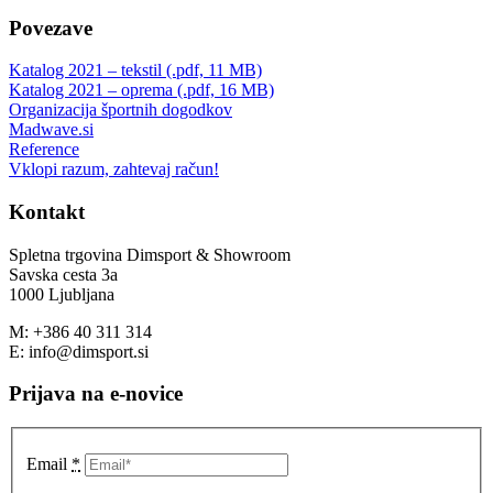
Povezave
Katalog 2021 – tekstil (.pdf, 11 MB)
Katalog 2021 – oprema (.pdf, 16 MB)
Organizacija športnih dogodkov
Madwave.si
Reference
Vklopi razum, zahtevaj račun!
Kontakt
Spletna trgovina Dimsport & Showroom
Savska cesta 3a
1000 Ljubljana
M: +386 40 311 314
E: info@dimsport.si
Prijava na e-novice
Email
*