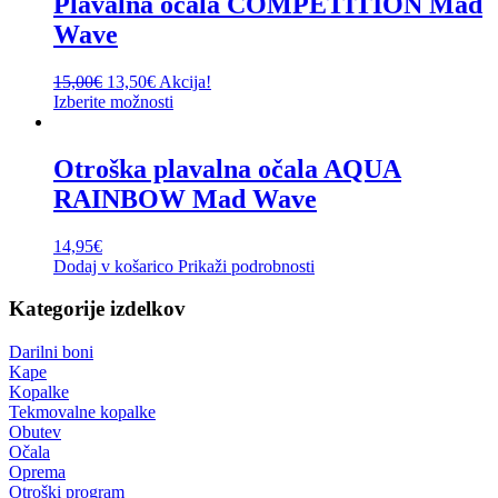
Plavalna očala COMPETITION Mad
Wave
15,00
€
13,50
€
Akcija!
Izberite možnosti
Otroška plavalna očala AQUA
RAINBOW Mad Wave
14,95
€
Dodaj v košarico
Prikaži podrobnosti
Kategorije izdelkov
Darilni boni
Kape
Kopalke
Tekmovalne kopalke
Obutev
Očala
Oprema
Otroški program