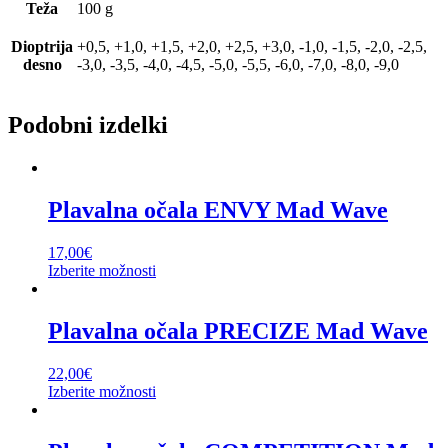
Teža
100 g
Dioptrija
+0,5, +1,0, +1,5, +2,0, +2,5, +3,0, -1,0, -1,5, -2,0, -2,5,
desno
-3,0, -3,5, -4,0, -4,5, -5,0, -5,5, -6,0, -7,0, -8,0, -9,0
Podobni izdelki
Plavalna očala ENVY Mad Wave
17,00
€
Izberite možnosti
Plavalna očala PRECIZE Mad Wave
22,00
€
Izberite možnosti