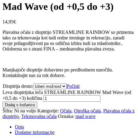
Mad Wave (od +0,5 do +3)
14,95
€
Plavalna očala z dioptrijo STREAMLINE RAINBOW so primerna
tako za tekmovanja kot tudi redne treninge in rekreacijo, zaradi
svoje prilagodljivosti pa so odlična izbira tudi za mladostnike..
Odobrena so s strani FINA – mednarodna plavalna zveza.
Manjkajoče dioptrije dobavimo po predhodnem naročilu.
Kontaktirajte nas za rok dobave.
Dioptrija desno
Počisti
Leva dioptrijska leča STREAMLINE RAINBOW Mad Wave (od
+0,5 do +3) količina
Dodaj v košarico
Šifra:
Ni na voljo
Kategorije:
Očala
,
Otroška očala
,
Plavalna očala z
dioptrijo
,
Tekmovalna očala
Oznaka:
mad wave
Opis
Dodatne informacije