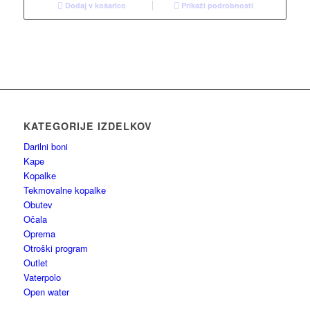
Dodaj v košarico
Prikaži podrobnosti
KATEGORIJE IZDELKOV
Darilni boni
Kape
Kopalke
Tekmovalne kopalke
Obutev
Očala
Oprema
Otroški program
Outlet
Vaterpolo
Open water