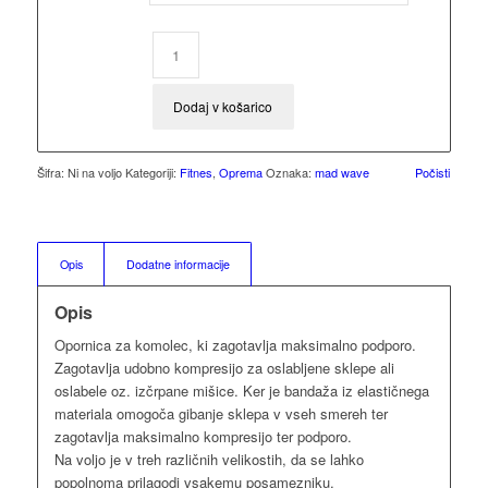
Dodaj v košarico
Šifra:
Ni na voljo
Kategoriji:
Fitnes
,
Oprema
Oznaka:
mad wave
Počisti
Opis
Dodatne informacije
Opis
Opornica za komolec, ki zagotavlja maksimalno podporo.
Zagotavlja udobno kompresijo za oslabljene sklepe ali
oslabele oz. izčrpane mišice. Ker je bandaža iz elastičnega
materiala omogoča gibanje sklepa v vseh smereh ter
zagotavlja maksimalno kompresijo ter podporo.
Na voljo je v treh različnih velikostih, da se lahko
popolnoma prilagodi vsakemu posamezniku.