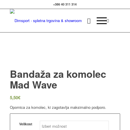
+386 40 311 314
Izvedite več
OK, sprejmi piškotke.
Bandaža za komolec
Mad Wave
5,50
€
Opornica za komolec, ki zagotavlja maksimalno podporo.
Velikost