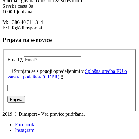
Spletna trgovina Dimsport & Showroom
Savska cesta 3a
1000 Ljubljana
M: +386 40 311 314
E: info@dimsport.si
Prijava na e-novice
Email
*
Strinjam se s pogoji opredeljenimi v
Splošna uredba EU o
varstvu podatkov (GDPR)
*
2019 © Dimsport - Vse pravice pridržane.
Facebook
Instagram