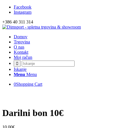
Facebook
Izvedite več
OK, sprejmi piškotke.
Instagram
+386 40 311 314
Domov
Trgovina
O nas
Kontakt
Moj račun
Iskanje
Menu
Menu
0
Shopping Cart
Darilni bon 10€
10,00
€